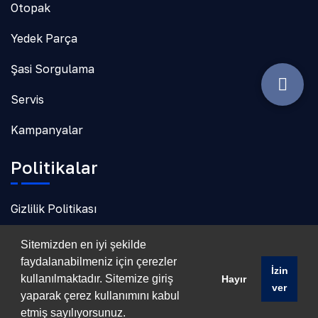
Otopak
Yedek Parça
Şasi Sorgulama
Servis
Kampanyalar
Politikalar
Gizlilik Politikası
Çerez Politikası
Sitemizden en iyi şekilde
faydalanabilmeniz için çerezler
İzin
kullanılmaktadır. Sitemize giriş
Hayır
ver
yaparak çerez kullanımını kabul
©
Dicle Otomotiv.
Tüm Haklar Saklıdır Design by
inotek
.
etmiş sayılıyorsunuz.